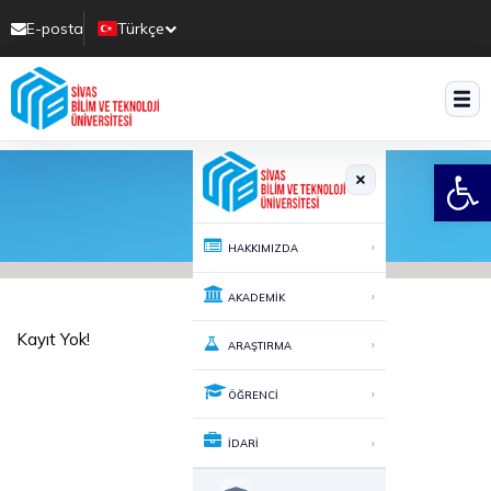
E-posta
Türkçe
Translate
Open
›
HAKKIMIZDA
›
AKADEMİK
Kayıt Yok!
›
ARAŞTIRMA
›
ÖĞRENCİ
›
İDARİ