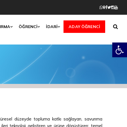
IRMA
ÖĞRENCİ
İDARİ
ADAY ÖĞRENCİ
Open
e küresel düzeyde topluma katkı sağlayan, savunma
 ileri teknoloji geliştiren ve ürüne dönüştüren; temel