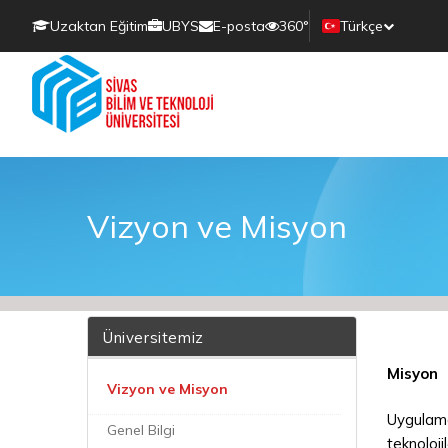
Uzaktan Eğitim
UBYS
E-posta
360°
Türkçe
Vizyon ve Misyon
Üniversitemiz
Misyon
Vizyon ve Misyon
Uygulama
Genel Bilgi
teknoloj