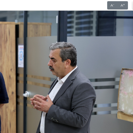
-
+
A
A