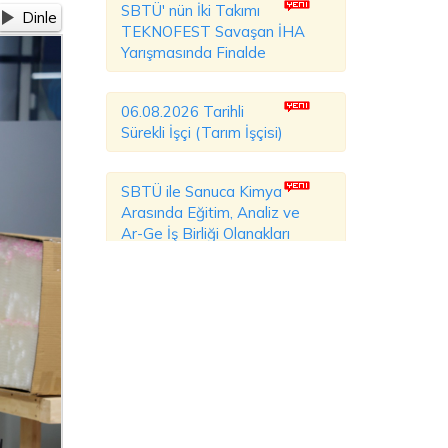
SBTÜ' nün İki Takımı
Dinle
TEKNOFEST Savaşan İHA
Yarışmasında Finalde
06.08.2026 Tarihli
Sürekli İşçi (Tarım İşçisi)
SBTÜ ile Sanuca Kimya
Arasında Eğitim, Analiz ve
Ar-Ge İş Birliği Olanakları
Değerlendirildi
SBTÜ Açık Kampüs
Günleri'nde Aday
Öğrenciler ve Veliler
Kampüsü Yakından Tanıdı
SBTÜ, Farklı Ülkelerden