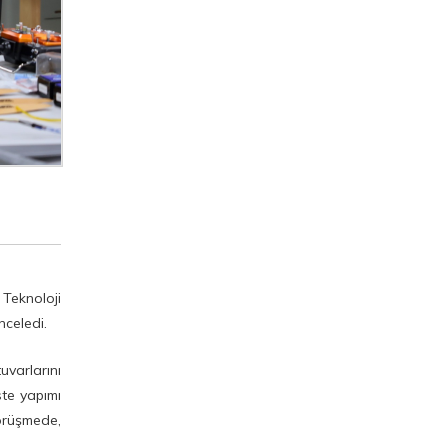
Gelen İlahiyat
Akademisyenlerini Ağırladı
SBTÜ Tercih ve Tanıtım
Standı Aday Öğrencileri ve
Velileri Bekliyor
Rektörümüz Prof. Dr.
Mehmet Kul, Basın
Mensuplarıyla Bir Araya
Geldi
 Teknoloji
07.07.2026 tarihli Öğretim
nceledi.
Elemanı Alım İlanı Ön
Değerlendirme Sonucu
uvarlarını
ste yapımı
Rektörümüz Prof. Dr.
Görüşmede,
Mehmet Kul, Siyer-i Nebi