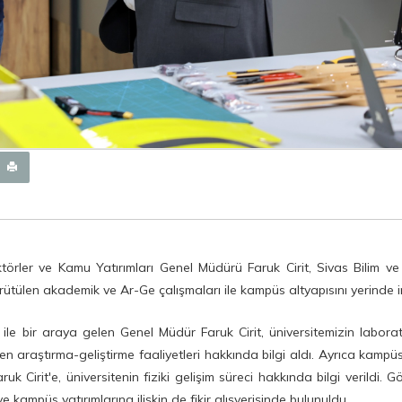
törler ve Kamu Yatırımları Genel Müdürü Faruk Cirit, Sivas Bilim ve
rütülen akademik ve Ar-Ge çalışmaları ile kampüs altyapısını yerinde i
e bir araya gelen Genel Müdür Faruk Cirit, üniversitemizin laborat
 araştırma-geliştirme faaliyetleri hakkında bilgi aldı. Ayrıca kampü
Cirit'e, üniversitenin fiziki gelişim süreci hakkında bilgi verildi. 
 kampüs yatırımlarına ilişkin de fikir alışverişinde bulunuldu.