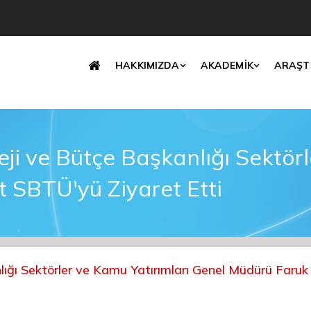
Translate
HAKKIMIZDA
AKADEMİK
ARAŞT
ji ve Bütçe Başkanlığı Sektörl
t SBTÜ'yü Ziyaret Etti
ığı Sektörler ve Kamu Yatırımları Genel Müdürü Faruk 