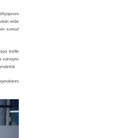
Külliyesi Açılışı ve Eğitime
Destek Platformu
ltyapısını
Toplantısına Katıldı
ndan elde
ının somut
Tercih Döneminde Aday
Öğrenciler Ve Velilerden
SBTÜ'ye Yoğun İlgi
maya katkı
a sanayisi
ndirildi.
ışmalarını