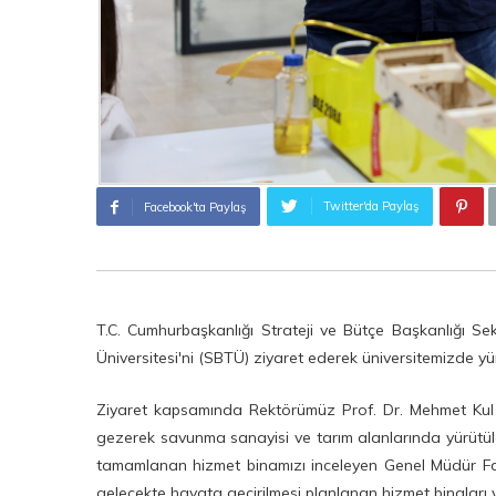
Twitter'da Paylaş
Facebook'ta Paylaş
T.C. Cumhurbaşkanlığı Strateji ve Bütçe Başkanlığı Sek
Üniversitesi'ni (SBTÜ) ziyaret ederek üniversitemizde yü
Ziyaret kapsamında Rektörümüz Prof. Dr. Mehmet Kul il
gezerek savunma sanayisi ve tarım alanlarında yürütülen
tamamlanan hizmet binamızı inceleyen Genel Müdür Faruk 
gelecekte hayata geçirilmesi planlanan hizmet binaları ve