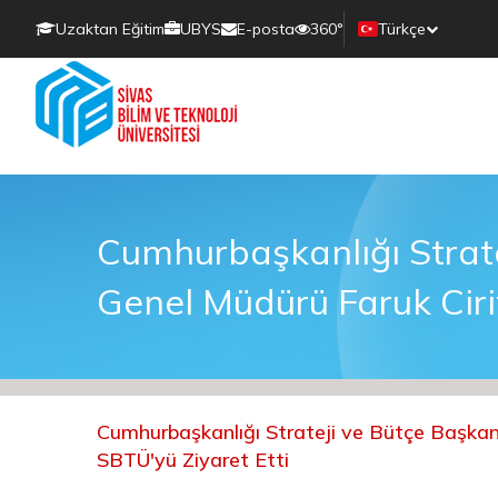
Uzaktan Eğitim
UBYS
E-posta
360°
Türkçe
Cumhurbaşkanlığı Strate
Genel Müdürü Faruk Ciri
Cumhurbaşkanlığı Strateji ve Bütçe Başkanl
SBTÜ'yü Ziyaret Etti