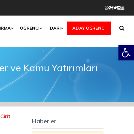
IRMA
ÖĞRENCİ
İDARİ
ADAY ÖĞRENCİ
Open
er ve Kamu Yatırımları
Cirit
Haberler