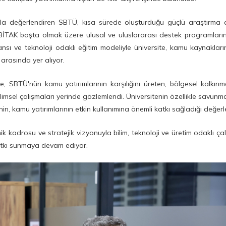
ayışla değerlendiren SBTÜ, kısa sürede oluşturduğu güçlü araştırma a
İTAK başta olmak üzere ulusal ve uluslararası destek programları
formansı ve teknoloji odaklı eğitim modeliyle üniversite, kamu kaynaklar
arasında yer alıyor.
e, SBTÜ'nün kamu yatırımlarının karşılığını üreten, bölgesel kalkın
limsel çalışmaları yerinde gözlemlendi. Üniversitenin özellikle savunm
nin, kamu yatırımlarının etkin kullanımına önemli katkı sağladığı değerle
k kadrosu ve stratejik vizyonuyla bilim, teknoloji ve üretim odaklı çal
katkı sunmaya devam ediyor.