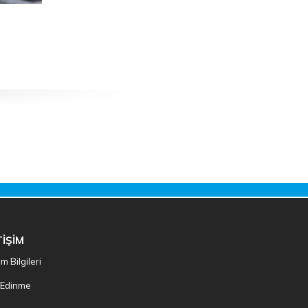
TİŞİM
şim Bilgileri
i Edinme