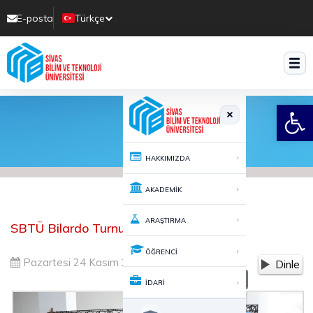
E-posta
Türkçe
Translate
Open
›
HAKKIMIZDA
›
AKADEMİK
›
ARAŞTIRMA
SBTÜ Bilardo Turnuvası Sonuçlandı
›
ÖĞRENCİ
Pazartesi 24 Kasım 2025 16:28
435
Dinle
-
+
A
A
›
İDARİ