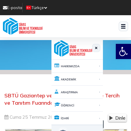
E-posta
Türkçe
Translate
Open
›
HAKKIMIZDA
›
AKADEMİK
›
ARAŞTIRMA
SBTÜ Gaziantep ve Adana'da Üniversite Tercih
ve Tanıtım Fuarında
›
ÖĞRENCİ
Cuma 25 Temmuz 2025 17:51
674
Dinle
›
İDARİ
-
+
A
A