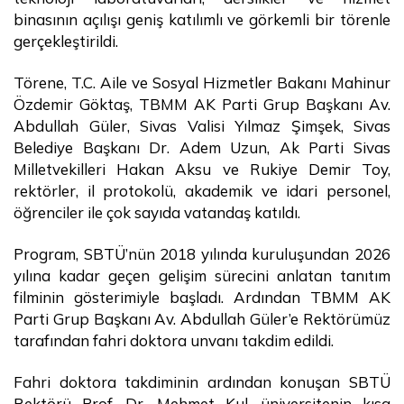
binasının açılışı geniş katılımlı ve görkemli bir törenle
gerçekleştirildi.
Törene, T.C. Aile ve Sosyal Hizmetler Bakanı Mahinur
Özdemir Göktaş, TBMM AK Parti Grup Başkanı Av.
Abdullah Güler, Sivas Valisi Yılmaz Şimşek, Sivas
Belediye Başkanı Dr. Adem Uzun, Ak Parti Sivas
Milletvekilleri Hakan Aksu ve Rukiye Demir Toy,
rektörler, il protokolü, akademik ve idari personel,
öğrenciler ile çok sayıda vatandaş katıldı.
Program, SBTÜ’nün 2018 yılında kuruluşundan 2026
yılına kadar geçen gelişim sürecini anlatan tanıtım
filminin gösterimiyle başladı. Ardından TBMM AK
Parti Grup Başkanı Av. Abdullah Güler’e Rektörümüz
tarafından fahri doktora unvanı takdim edildi.
Fahri doktora takdiminin ardından konuşan SBTÜ
Rektörü Prof. Dr. Mehmet Kul, üniversitenin kısa