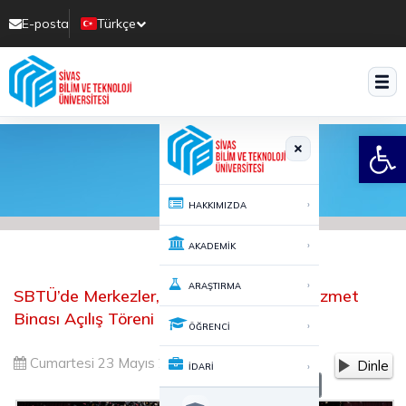
E-posta
Türkçe
Translate
Open
›
HAKKIMIZDA
›
AKADEMİK
›
ARAŞTIRMA
SBTÜ’de Merkezler, Laboratuvarlar ve Hizmet
Binası Açılış Töreni Gerçekleştirildi
›
ÖĞRENCİ
Cumartesi 23 Mayıs 2026 19:37
667
Dinle
›
İDARİ
-
+
A
A