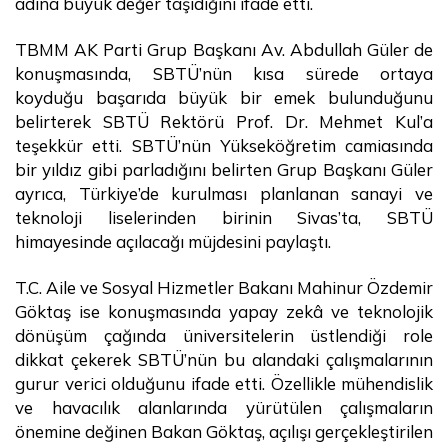
adına büyük değer taşıdığını ifade etti.
TBMM AK Parti Grup Başkanı Av. Abdullah Güler de
konuşmasında, SBTÜ’nün kısa sürede ortaya
koyduğu başarıda büyük bir emek bulunduğunu
belirterek SBTÜ Rektörü Prof. Dr. Mehmet Kul’a
teşekkür etti. SBTÜ’nün Yükseköğretim camiasında
bir yıldız gibi parladığını belirten Grup Başkanı Güler
ayrıca, Türkiye’de kurulması planlanan sanayi ve
teknoloji liselerinden birinin Sivas’ta, SBTÜ
himayesinde açılacağı müjdesini paylaştı.
T.C. Aile ve Sosyal Hizmetler Bakanı Mahinur Özdemir
Göktaş ise konuşmasında yapay zekâ ve teknolojik
dönüşüm çağında üniversitelerin üstlendiği role
dikkat çekerek SBTÜ’nün bu alandaki çalışmalarının
gurur verici olduğunu ifade etti. Özellikle mühendislik
ve havacılık alanlarında yürütülen çalışmaların
önemine değinen Bakan Göktaş, açılışı gerçekleştirilen