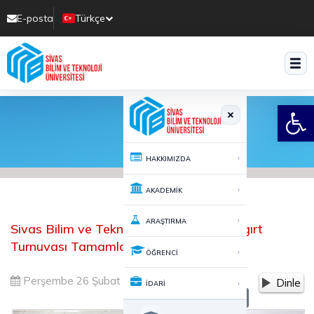
E-posta
Türkçe
Translate
Open
›
HAKKIMIZDA
›
AKADEMİK
›
ARAŞTIRMA
Sivas Bilim ve Teknoloji Üniversitesi Langırt
Turnuvası Tamamlandı
›
ÖĞRENCİ
Perşembe 26 Şubat 2026 15:54
641
Dinle
›
İDARİ
-
+
A
A