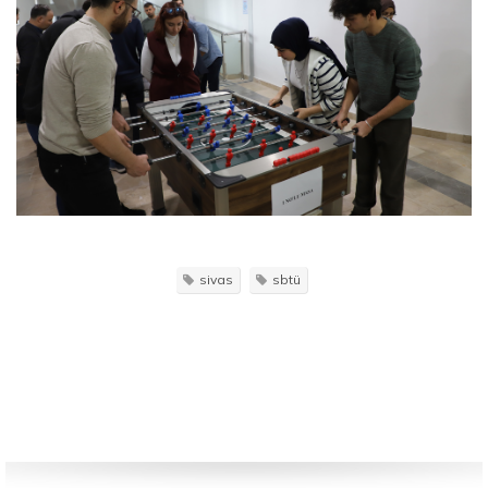
sivas
sbtü