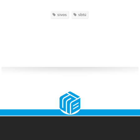
sivas
sbtü