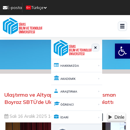
E-posta
Türkçe
Translate
Open
›
HAKKIMIZDA
›
AKADEMİK
›
ARAŞTIRMA
Ulaştırma ve Altyapı Bakan Yardımcısı Osman
Boyraz SBTÜ’de Ulaştırma Vizyonunu Anlattı
›
ÖĞRENCİ
Salı 16 Aralık 2025 14:23
1044
Dinle
-
+
A
A
›
İDARİ