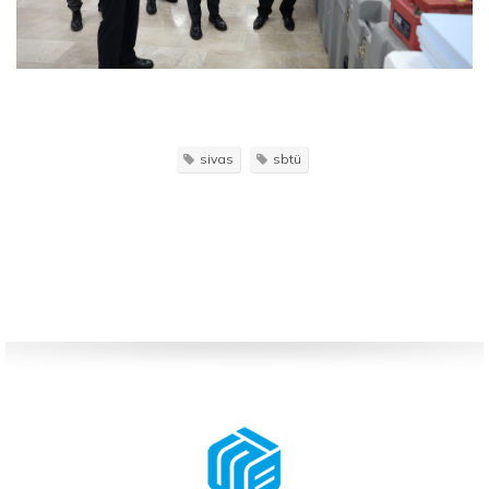
sivas
sbtü