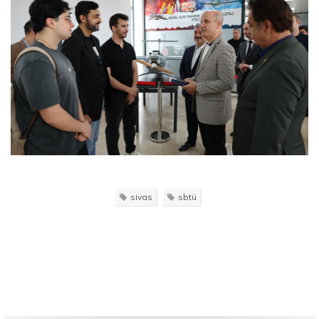
sivas
sbtü