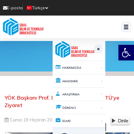
E-posta
Türkçe
Translate
Open
›
HAKKIMIZDA
›
AKADEMİK
›
ARAŞTIRMA
YÖK Başkanı Prof. Dr. Erol Özvar’dan SBTÜ’ye
Ziyaret
›
ÖĞRENCİ
Cuma 19 Haziran 2026 15:05
360
Dinle
›
İDARİ
-
+
A
A