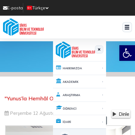
E-posta
Türkçe
Translate
Open
›
HAKKIMIZDA
›
AKADEMİK
›
ARAŞTIRMA
"Yunus’la Hemhâl Olmak"
›
ÖĞRENCİ
Perşembe 12 Ağustos 2021 15:58
2995
Dinle
-
+
A
A
›
İDARİ